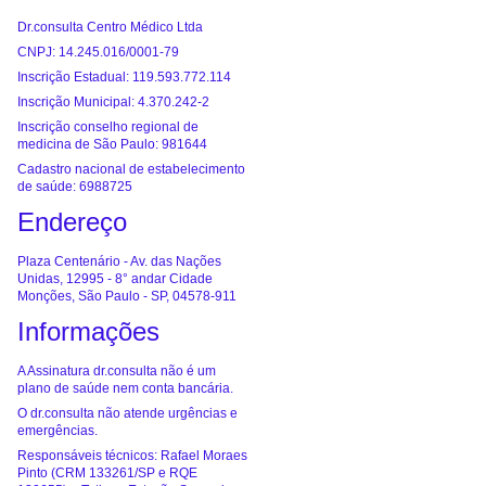
Dr.consulta Centro Médico Ltda
CNPJ: 14.245.016/0001-79
Inscrição Estadual: 119.593.772.114
Inscrição Municipal: 4.370.242-2
Inscrição conselho regional de
medicina de São Paulo: 981644
Cadastro nacional de estabelecimento
de saúde: 6988725
Endereço
Plaza Centenário - Av. das Nações
Unidas, 12995 - 8° andar Cidade
Monções, São Paulo - SP, 04578-911
Informações
A Assinatura dr.consulta não é um
plano de saúde nem conta bancária.
O dr.consulta não atende urgências e
emergências.
Responsáveis técnicos: Rafael Moraes
Pinto (CRM 133261/SP e RQE