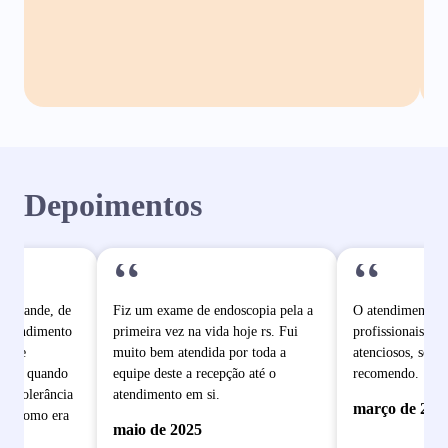
Depoimentos
“
“
o grande, de
Fiz um exame de endoscopia pela a
O atendimento é
 atendimento
primeira vez na vida hoje rs. Fui
profissionais mu
pe de
muito bem atendida por toda a
atenciosos, sem 
dade quando
equipe deste a recepção até o
recomendo.
e intolerância
atendimento em si.
março de 202
ram como era
maio de 2025
 se