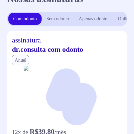
Com odonto
Sem odonto
Apenas odonto
Online
assinatura
dr.consulta com odonto
Anual
R$39,80
12
x de
/mês