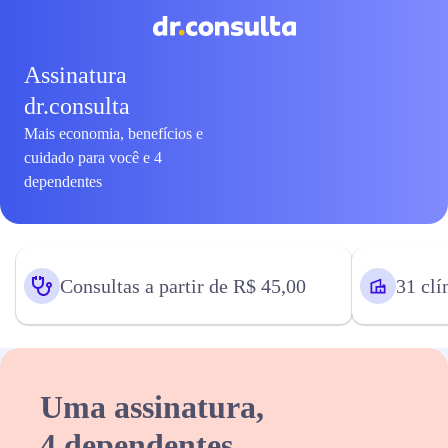
Assinatura
dr.consulta
Mais economia, benefícios e
cuidado para você e 4
dependentes
Consultas a partir de R$ 45,00
31 clí
Uma assinatura,
4 dependentes