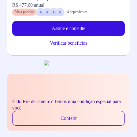
R$ 477,60
anual
R
Mais popular
4
dependentes
Assine e consulte
Verificar benefícios
É do Rio de Janeiro? Temos uma condição especial para
você
Conferir