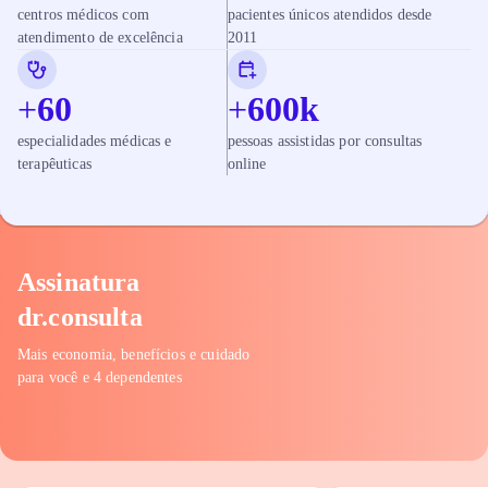
centros médicos com
pacientes únicos atendidos desde
atendimento de excelência
2011
+
60
+
600
k
especialidades médicas e
pessoas assistidas por consultas
terapêuticas
online
Assinatura
dr.consulta
Mais economia, benefícios e cuidado
para você e 4 dependentes