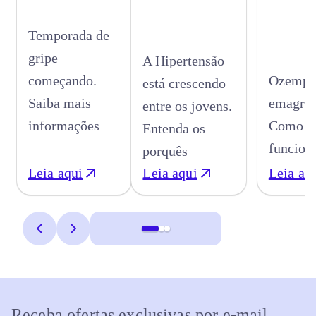
Temporada de
gripe
A Hipertensão
começando.
Ozempic
está crescendo
Saiba mais
emagrec
entre os jovens.
informações
Como
Entenda os
funcion
porquês
Leia aqui
Leia aqui
Leia aq
Receba ofertas exclusivas por e-mail