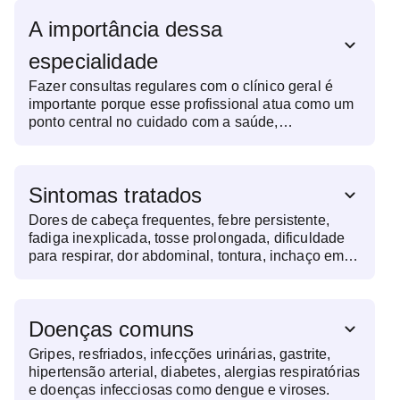
A importância dessa
especialidade
Fazer consultas regulares com o clínico geral é
importante porque esse profissional atua como um
ponto central no cuidado com a saúde,
identificando alterações precocemente, orientando
sobre hábitos saudáveis e encaminhando para
especialistas, se necessário. As consultas
Sintomas tratados
permitem acompanhar doenças crônicas, prevenir
complicações e realizar exames de rotina.
Dores de cabeça frequentes, febre persistente,
fadiga inexplicada, tosse prolongada, dificuldade
para respirar, dor abdominal, tontura, inchaço em
diferentes partes do corpo e alterações na pressão
arterial.
Doenças comuns
Gripes, resfriados, infecções urinárias, gastrite,
hipertensão arterial, diabetes, alergias respiratórias
e doenças infecciosas como dengue e viroses.