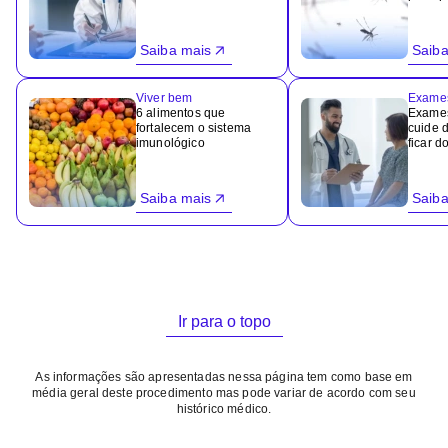
Saiba mais
Saiba
Viver bem
Exame
6 alimentos que
Exames
fortalecem o sistema
cuide 
imunológico
ficar d
Saiba mais
Saiba
Ir para o topo
As informações são apresentadas nessa página tem como base em
média geral deste procedimento mas pode variar de acordo com seu
histórico médico.