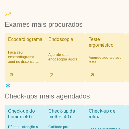
Exames mais procurados
Ecocardiograma
Endoscopia
Teste
ergométrico
Faça seu
Agende sua
ecocardiograma
Agende agora o seu
endoscopia agora
aqui no dr.consulta
teste
Check-ups mais agendados
Check-up do
Check-up da
Check-up de
homem 40+
mulher 40+
rotina
Dê mais atenção a
Cuidado para