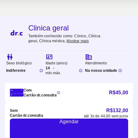
Clinica geral
Também conhecido como:
Clinico, Clínica
geral, Clínica médica
,
Mostrar mais
Sexo biológico
Idade (anos)
Atendimento
14
-
Indiferente
Na nossa unidade
mín.
máx.
Com
R$
45,00
Cartão dr.consulta
R$
132,00
Sem
Cartão dr.consulta
até
3
x de
44,00
sem juros
Agendar