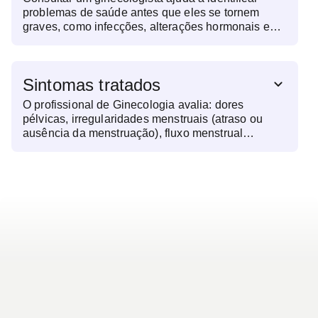
problemas de saúde antes que eles se tornem
graves, como infecções, alterações hormonais e
doenças mais sérias como o câncer de colo do
útero. É também uma oportunidade para
orientações sobre planejamento familiar, saúde
Sintomas tratados
menstrual e menopausa.
O profissional de Ginecologia avalia: dores
pélvicas, irregularidades menstruais (atraso ou
ausência da menstruação), fluxo menstrual
excessivo, sangramentos fora do período
menstrual, corrimento vaginal anormal, coceira ou
irritação na região íntima, dor durante as relações
sexuais e sintomas da menopausa, como ondas de
calor.