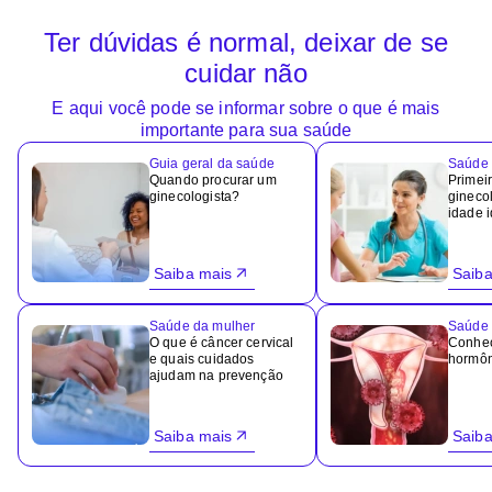
Ter dúvidas é normal, deixar de se
cuidar não
E aqui você pode se informar sobre o que é mais
importante para sua saúde
Guia geral da saúde
Saúde 
Quando procurar um
Primeir
ginecologista?
ginecol
idade 
Saiba mais
Saiba
Saúde da mulher
Saúde 
O que é câncer cervical
Conheç
e quais cuidados
hormôn
ajudam na prevenção
Saiba mais
Saiba