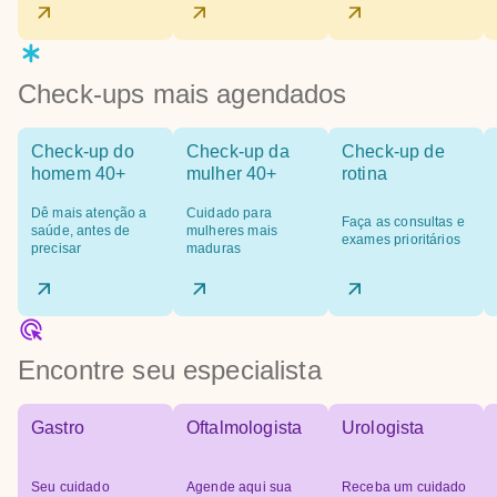
Check-ups mais agendados
Check-up do
Check-up da
Check-up de
homem 40+
mulher 40+
rotina
Dê mais atenção a
Cuidado para
Faça as consultas e
saúde, antes de
mulheres mais
exames prioritários
precisar
maduras
Encontre seu especialista
Gastro
Oftalmologista
Urologista
Seu cuidado
Agende aqui sua
Receba um cuidado