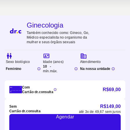
Ginecologia
Também conhecido como:
Gineco, Go,
Médico especialista no organismo da
mulher e seus órgãos sexuais
Sexo biológico
Idade (anos)
Atendimento
10
-
Feminino
Na nossa unidade
mín.
máx.
Com
R$
69,00
Cartão dr.consulta
R$
149,00
Sem
Cartão dr.consulta
até
3
x de
49,67
sem juros
Agendar