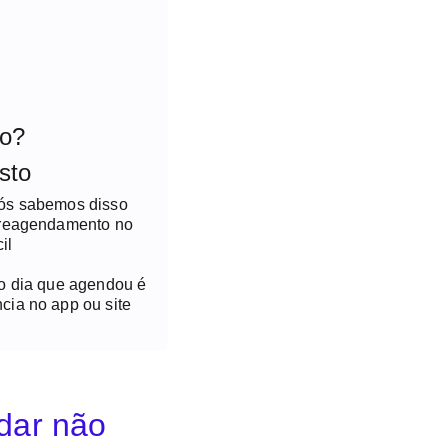
to?
sto
nós sabemos disso
 reagendamento no
il
no dia que agendou é
cia no app ou site
idar não