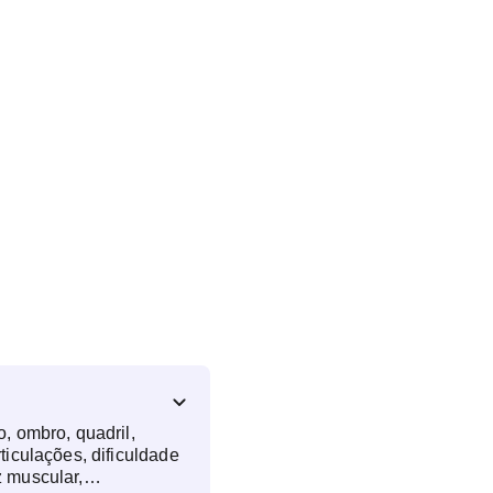
o, ombro, quadril,
rticulações, dificuldade
z muscular,