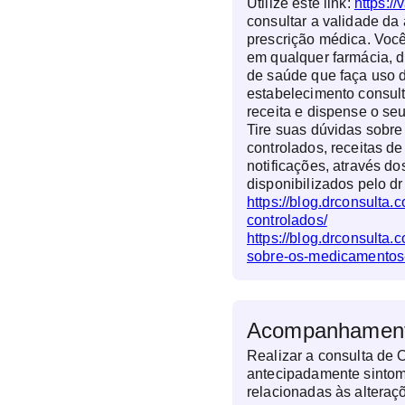
Utilize este link:
https://
consultar a validade da 
prescrição médica. Você
em qualquer farmácia, d
de saúde que faça uso d
estabelecimento consul
receita e dispense o s
Tire suas dúvidas sobr
controlados, receitas de
notificações, através do
disponibilizados pelo dr
https://blog.drconsulta
controlados/
https://blog.drconsulta.
sobre-os-medicamentos-
Acompanhamento
Realizar a consulta de O
antecipadamente sinto
relacionadas às altera