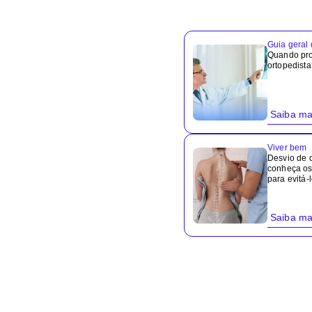
Guia geral
Quando pr
ortopedista
Saiba ma
Viver bem
Desvio de 
conheça os 
para evitá-
Saiba ma