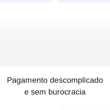
nter consultas de rotina
formigamento ou dormênci
ilita o tratamento, quando
fraqueza muscular, lesões 
deformidades ósseas visív
sintomas investigados na O
Pagamento descomplicado
e sem burocracia