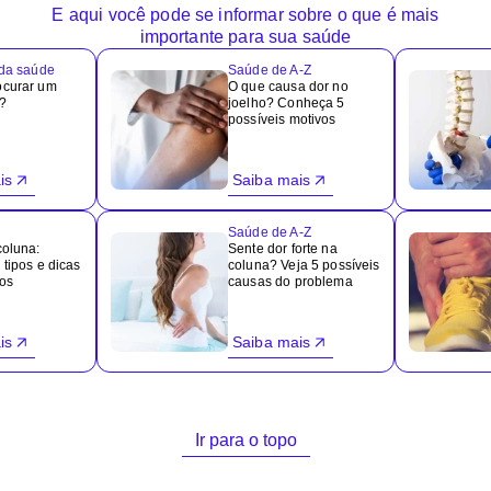
E aqui você pode se informar sobre o que é mais
importante para sua saúde
 da saúde
Saúde de A-Z
ocurar um
O que causa dor no
?
joelho? Conheça 5
possíveis motivos
is
Saiba mais
Saúde de A-Z
coluna:
Sente dor forte na
tipos e dicas
coluna? Veja 5 possíveis
los
causas do problema
is
Saiba mais
Ir para o topo