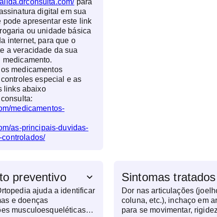
valida.drconsulta.com/
para
assinatura digital em sua
 pode apresentar este link
rogaria ou unidade básica
a internet, para que o
te a veracidade da sua
eu medicamento.
e os medicamentos
 controles especial e as
s links abaixo
 consulta:
.com/medicamentos-
com/as-principais-duvidas-
controlados/
 preventivo
Sintomas tratados
rtopedia ajuda a identificar
Dor nas articulações (joelh
mas e doenças
coluna, etc.), inchaço em a
ções musculoesqueléticas
para se movimentar, rigide