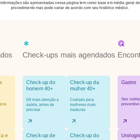
 informações são apresentadas nessa página tem como base em média geral de
procedimento mas pode variar de acordo com seu histórico médico.
ados
Check-ups mais agendados
Encont
a
Check-up do
Check-up da
Gastro
homem 40+
mulher 40+
Seu cuida
Dê mais atenção a
Cuidado para
gora
preventivo
saúde, antes de
mulheres mais
precisar
maduras
ia e
Check-up de
Check-up do
Urologis