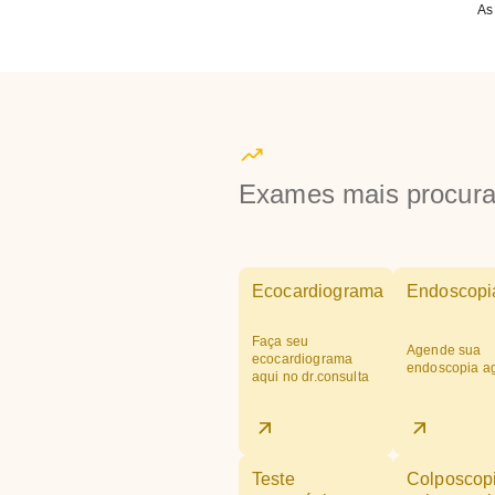
As
Exames mais procur
Ecocardiograma
Endoscopi
Faça seu
Agende sua
ecocardiograma
endoscopia a
aqui no dr.consulta
Teste
Colposcop