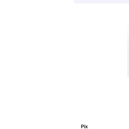
em estágios iniciais. Ma
evita complicações e fac
necessário.
Pix