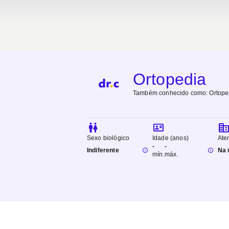
Ortopedia
Também conhecido como:
Ortope
Sexo biológico
Idade (anos)
Ate
-
-
Indiferente
Na 
mín.
máx.