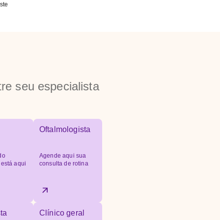
ste
re seu especialista
Oftalmologista
do
Agende aqui sua
 está aqui
consulta de rotina
ta
Clínico geral