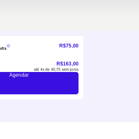
R$
75,00
ulta
R$
163,00
até
4
x de
40,75
sem juros
Agendar