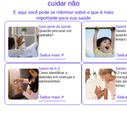
cuidar não
E aqui você pode se informar sobre o que é mais
importante para sua saúde
Guia geral da saúde
Saúde 
Quando procurar um
Saúde i
pediatra?
quanto
tempo i
Saiba mais
Saiba
Saúde de A-Z
Saúde 
Como identificar o
13 vac
diabetes em crianças e
criança
adolescentes
não po
tomar
Saiba mais
Saiba