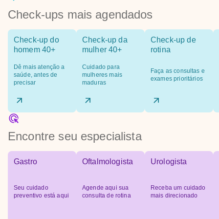
Check-ups mais agendados
Check-up do
Check-up da
Check-up de
homem 40+
mulher 40+
rotina
Dê mais atenção a
Cuidado para
Faça as consultas e
saúde, antes de
mulheres mais
exames prioritários
precisar
maduras
Encontre seu especialista
Gastro
Oftalmologista
Urologista
Seu cuidado
Agende aqui sua
Receba um cuidado
preventivo está aqui
consulta de rotina
mais direcionado