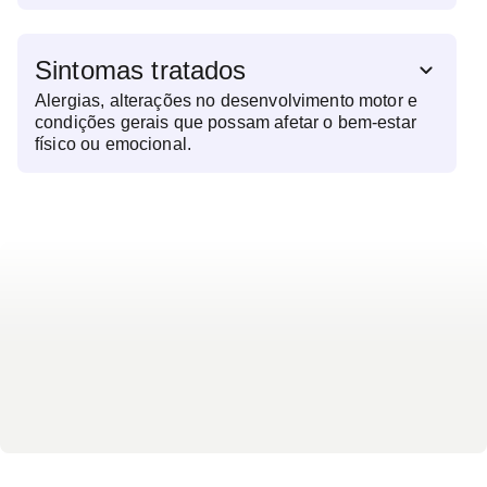
possíveis quadros de saúde, e orientar sobre
alimentação, vacinação, sono e segurança. Esse
acompanhamento regular ajuda a prevenir
Sintomas tratados
doenças, promover hábitos saudáveis e garantir
que a criança atinja seu pleno potencial físico e
Alergias, alterações no desenvolvimento motor e
emocional, desde pequena.
condições gerais que possam afetar o bem-estar
físico ou emocional.