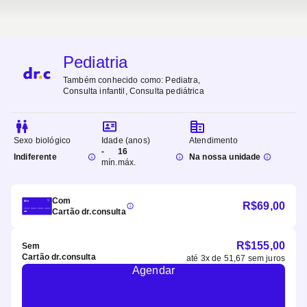
Pediatria
Também conhecido como:
Pediatra,
Consulta infantil, Consulta pediátrica
Sexo biológico
Idade (anos)
Atendimento
-
16
Indiferente
Na nossa unidade
mín.
máx.
Com
R$
69,00
Cartão dr.consulta
R$
155,00
Sem
Cartão dr.consulta
até
3
x de
51,67
sem juros
Agendar